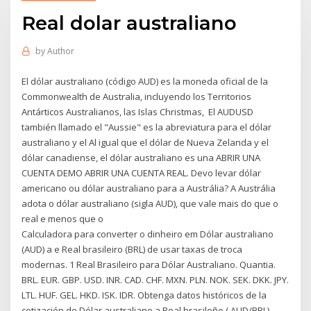
Real dolar australiano
by
Author
El dólar australiano (código AUD) es la moneda oficial de la
Commonwealth de Australia, incluyendo los Territorios
Antárticos Australianos, las Islas Christmas, El AUDUSD
también llamado el "Aussie" es la abreviatura para el dólar
australiano y el Al igual que el dólar de Nueva Zelanda y el
dólar canadiense, el dólar australiano es una ABRIR UNA
CUENTA DEMO ABRIR UNA CUENTA REAL. Devo levar dólar
americano ou dólar australiano para a Austrália? A Austrália
adota o dólar australiano (sigla AUD), que vale mais do que o
real e menos que o
Calculadora para converter o dinheiro em Dólar australiano
(AUD) a e Real brasileiro (BRL) de usar taxas de troca
modernas. 1 Real Brasileiro para Dólar Australiano. Quantia.
BRL. EUR. GBP. USD. INR. CAD. CHF. MXN. PLN. NOK. SEK. DKK. JPY.
LTL. HUF. GEL. HKD. ISK. IDR. Obtenga datos históricos de la
cotización de Dólar australiano a Real brasileño ( AUD/BRL)